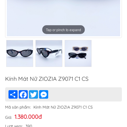
Tap or pinch to expand
Tap or pinch to expand
Tap or pinch to expand
Kính Mát Nữ ZIOZIA Z9071 C1 CS
Share
Facebook
Twitter
Messenger
Mã sản phẩm:
Kính Mát Nữ ZIOZIA Z9071 C1 CS
1.380.000đ
Giá:
Lượt xem:
390