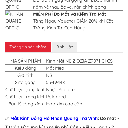
năm về thay ốc ve, nắn chỉnh gọng
MIỄN PHÍ Đo Mắt và Kiểm Tra Mắt
Tặng Ngay Voucher GIẢM 20% khi Cắt
Tròng Kính Tại Cửa Hàng
Thông tin sản phẩm
Bình luận
MÃ SẢN PHẨM
Kính Mát Nữ ZIOZIA Z9071 C1 CS
Kiểu dáng
Mắt Mèo
Giới tính
Nữ
Size gọng
55-19-148
Chất liệu gọng kính
Nhựa Acetate
Chất liệu tròng kính
Polarized
Bản lề càng kính
Hợp kim cao cấp
✅
Mắt Kính Đồng Hồ Nhãn Quang Trà Vinh
: Đo mắt -
Tư vấn sử dụng kính miễn phí. Cận - Viễn - Loạn - 2