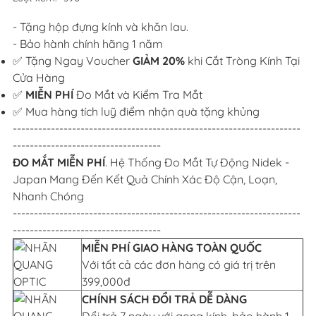
- Tặng hộp đựng kính và khăn lau.
- Bảo hành chính hãng 1 năm
✅ Tặng Ngay Voucher
GIẢM 20%
khi Cắt Tròng Kính Tại
Cửa Hàng
✅
MIỄN PHÍ
Đo Mắt và Kiểm Tra Mắt
✅ Mua hàng tích luỹ điểm nhận quà tặng khủng
--------------------------------------------------------------------
-----------------------------------
ĐO MẮT MIỄN PHÍ
. Hệ Thống Đo Mắt Tự Động Nidek -
Japan Mang Đến Kết Quả Chính Xác Độ Cận, Loạn,
Nhanh Chóng
--------------------------------------------------------------------
-----------------------------------
MIỄN PHÍ GIAO HÀNG TOÀN QUỐC
Với tất cả các đơn hàng có giá trị trên
399,000đ
CHÍNH SÁCH ĐỔI TRẢ DỄ DÀNG
Đổi trả 7 ngày với gọng kính, bảo hành 1