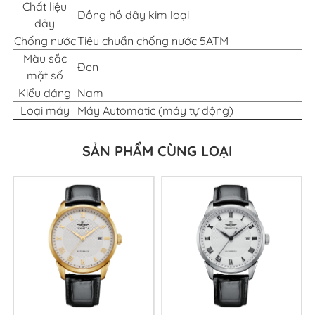
Chất liệu
Đồng hồ dây kim loại
dây
Chống nước
Tiêu chuẩn chống nước 5ATM
Màu sắc
Đen
mặt số
Kiểu dáng
Nam
Loại máy
Máy Automatic (máy tự động)
SẢN PHẨM CÙNG LOẠI