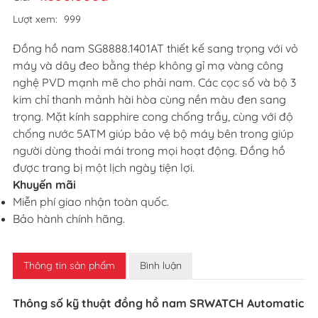
Lượt xem:
999
Đồng hồ nam SG8888.1401AT thiết kế sang trọng với vỏ
máy và dây đeo bằng thép không gỉ mạ vàng công
nghệ PVD mạnh mẽ cho phải nam. Các cọc số và bộ 3
kim chỉ thanh mảnh hài hòa cùng nền màu đen sang
trọng. Mặt kính sapphire cong chống trầy, cùng với độ
chống nước 5ATM giúp bảo vệ bộ máy bên trong giúp
người dùng thoải mái trong mọi hoạt động. Đồng hồ
được trang bị một lịch ngày tiện lợi.
Khuyến mãi
Miễn phí giao nhận toàn quốc.
Bảo hành chính hãng.
Thông tin sản phẩm
Bình luận
Thông số kỹ thuật đồng hồ nam SRWATCH Automatic