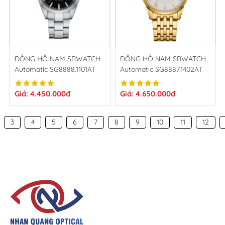
ĐỒNG HỒ NAM SRWATCH
ĐỒNG HỒ NAM SRWATCH
Automatic SG8888.1101AT
Automatic SG8887.1402AT
Giá: 4.450.000đ
Giá: 4.650.000đ
3
4
5
6
7
8
9
10
11
12