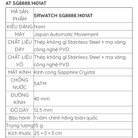
AT SG8888.1401AT
MÃ SẢN
SRWATCH SG8888.1401AT
PHẨM
KIỂU DÁNG
Nam
MÁY
Japan Automatic Movement
CHẤT LIỆU
Thép không gỉ Stainless Steel + mạ vàng
DÂY
công nghệ PVD
CHẤT LIỆU
Thép không gỉ Stainless Steel + mạ vàng
VỎ
công nghệ PVD
MẶT KÍNH
Kính cong Sapphire Crystal
CHỐNG
5ATM
NƯỚC
ĐƯỜNG
40 mm
KÍNH
ĐỘ DÀY
12.5 mm
Bảo hành
1 năm chính hãng toàn quốc
Trọng lượng
15 g
Kích thước
25 × 5 × 3 cm