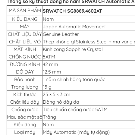
Thông số kỹ thuật đồng hồ nam SRWATCH Automatic A
MÃ SẢN PHẨM
SRWATCH SG8889.4602AT
KIỂU DÁNG
Nam
MÁY
Japan Automatic Movement
CHẤT LIỆU DÂY
Genuine Leather
CHẤT LIỆU VỎ
Thép không gỉ Stainless Steel + mạ vàng
MẶT KÍNH
Kính cong Sapphire Crystal
CHỐNG NƯỚC
5ATM
ĐƯỜNG KÍNH
42 mm
ĐỘ DÀY
12.5 mm
Bảo hành
1 năm chính hãng toàn quốc
Trọng lượng
15 g
Kích thước
25 × 5 × 3 cm
Chất liệu dây
Đồng hồ dây da
Chống nước
Tiêu chuẩn chống nước 5ATM
Màu sắc mặt số
Trắng
Kiểu dáng
Nam
Loại máy
Máy Automatic (máy tự động)