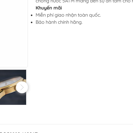
chống nước 5ATM mang đến sự an tâm cho ng
Khuyến mãi
Miễn phí giao nhận toàn quốc.
Bảo hành chính hãng.