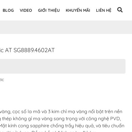
BLOG
VIDEO
GIỚI THIỆU
KHUYẾN MÃI
LIÊN HỆ
 AT SG8889.4602AT
ic
ng, cọc số la mã và 3 kim chỉ mạ vàng nổi bật trên nền
g thép không gỉ mạ vàng sang trọng với công nghệ PVD,
ặt kính cong sapphire chống trầy hiệu quả, và tiêu chuẩn