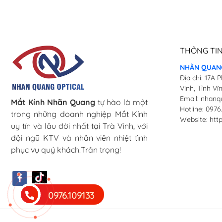
THÔNG TIN
NHÃN QUANG
Địa chỉ: 17A
Vinh, Tỉnh Vĩ
Email: nhan
Mắt Kính Nhãn Quang
tự hào là một
Hotline: 0976
trong những doanh nghiệp Mắt Kính
Website: htt
uy tín và lâu đời nhất tại Trà Vinh, với
đội ngũ KTV và nhân viên nhiệt tình
phục vụ quý khách.Trân trọng!
0976.109133