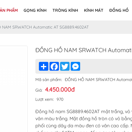
ẢN PHẨM
GỌNG KÍNH
TRÒNG KÍNH
KÍNH MÁT
ĐỒNG HỒ
 NAM SRWATCH Automatic AT SG8889.4602AT
ĐỒNG HỒ NAM SRWATCH Automatic
Share
Facebook
Twitter
Messenger
Mã sản phẩm:
ĐỒNG HỒ NAM SRWATCH Automat
4.450.000đ
Giá:
Lượt xem:
970
Đồng hồ nam SG8889.4602AT mặt trắng, vỏ và
vân màu trắng. Mặt đồng hồ tròn có vỏ bằn
phối cùng dây da màu đen có vân cao cấp. M