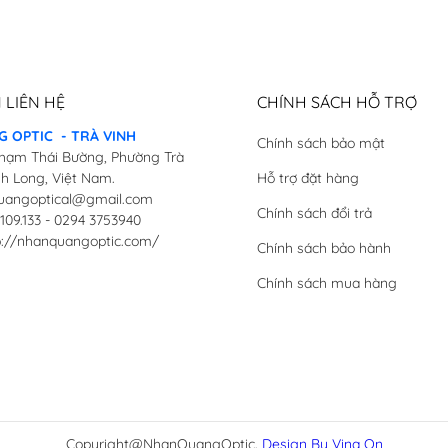
 LIÊN HỆ
CHÍNH SÁCH HỖ TRỢ
 OPTIC - TRÀ VINH
Chính sách bảo mật
 Phạm Thái Bường, Phường Trà
nh Long, Việt Nam.
Hỗ trợ đặt hàng
quangoptical@gmail.com
Chính sách đổi trả
.109.133 - 0294 3753940
p://nhanquangoptic.com/
Chính sách bảo hành
Chính sách mua hàng
Copyright@NhanQuangOptic.
Design By Vina On