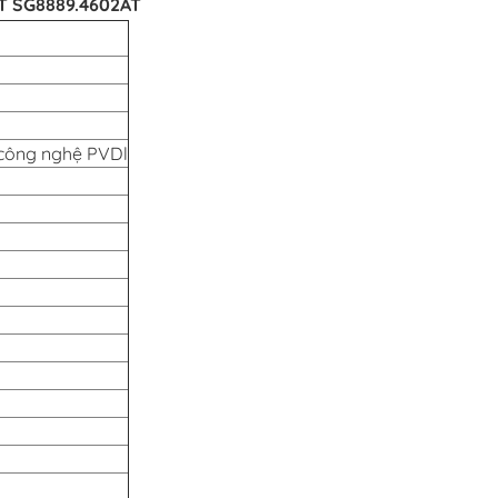
T SG8889.4602AT
 công nghệ PVDl