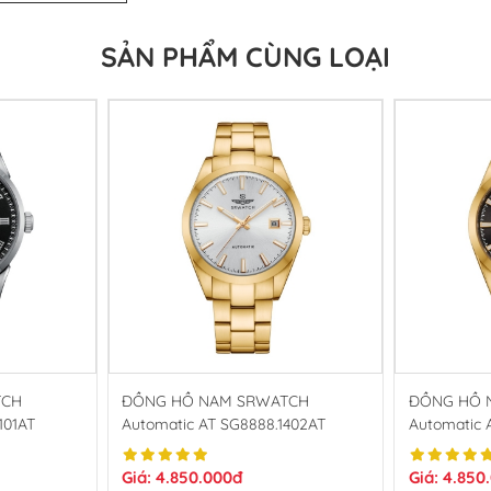
SẢN PHẨM CÙNG LOẠI
TCH
ĐỒNG HỒ NAM SRWATCH
ĐỒNG HỒ NAM S
101AT
Automatic AT SG8888.1402AT
Automatic 
Giá: 4.850.000đ
Giá: 4.850