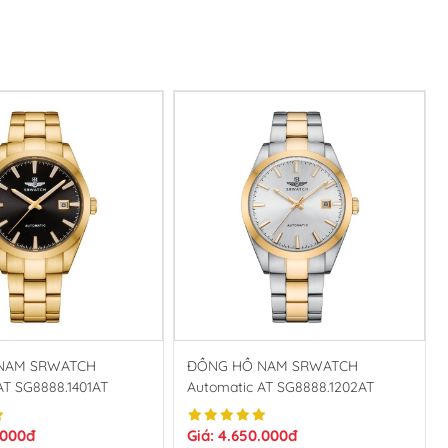
RWATCH
ĐỒNG HỒ NAM SRWATCH
AT SG8888.1401AT
Automatic AT SG8888.1202AT
.000đ
Giá: 4.650.000đ