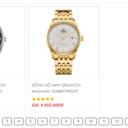
TCH
ĐỒNG HỒ NAM SRWATCH
AT
Automatic SG8887.1402AT
Giá: 4.650.000đ
3
4
5
6
7
8
9
10
11
12